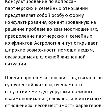
Консультирование по вопросам
Личная жизнь, образование, работа,
партнерских и семейных отношений
предназначение и кармические
представляет собой особую форму
задачи, состояние человека в любой
консультирования, ориентированную на
момент времени с точки зрения
здоровья, энергетического
решение проблем во взаимоотношениях,
потенциала, конкурентов, близких и
преодоление партнерских и семейных
родственников – нет такой
конфликтов. Астрология и тут открывает
жизненной сферы, в которой
широкие возможности помощи людям,
Джйотиш не мог бы дать человеку
оказавшимся в сложной жизненной
ясность происходящего.
ситуации.
Причин проблем и конфликтов, связанных с
супружеской жизнью, очень много:
отсутствие между супругами должного
взаимопонимания; сложности в интимных
отношениях; несовместимость характеров,